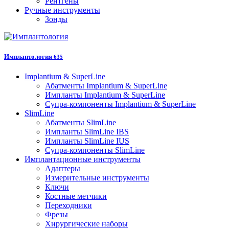
Рентгены
Ручные инструменты
Зонды
Имплантология
635
Implantium & SuperLine
Абатменты Implantium & SuperLine
Импланты Implantium & SuperLine
Супра-компоненты Implantium & SuperLine
SlimLine
Абатменты SlimLine
Импланты SlimLine IBS
Импланты SlimLine IUS
Супра-компоненты SlimLine
Имплантационные инструменты
Адаптеры
Измерительные инструменты
Ключи
Костные метчики
Переходники
Фрезы
Хирургические наборы