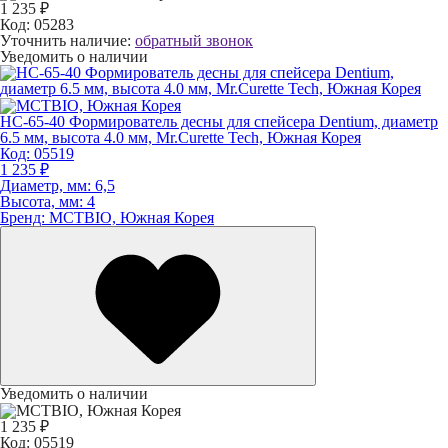
1 235 ₽
Код:
05283
Уточнить наличие:
обратный звонок
Уведомить о наличии
HC-65-40 Формирователь десны для спейсера Dentium, диаметр
6.5 мм, высота 4.0 мм, Mr.Curette Tech, Южная Корея
Код:
05519
1 235 ₽
Диаметр, мм:
6,5
Высота, мм:
4
Бренд:
MCTBIO, Южная Корея
Уведомить о наличии
1 235 ₽
Код:
05519