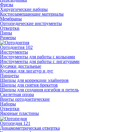
Фрезы
Хирургические наборы
Костнозамещающие материалы
Мембраны
Ортопедические инструменты
Отвертки
Пины
Римеры
Ортодонтия
102
Инструменты
Инструменты для работы с кольцами
Инструменты для работы с лигатурами
Кусачки дистальные
Кусачки для лигатур и дуг
Пинцеты
Щипцы для коррекции элайнеров
Щипцы для снятия брекетов
Щипцы для создания изгибов и петель
Скелетная опора
Винты ортодонтические
Наборы
Отвертки
Якорные пластины
Ортопедия
121
Динамометрическая отвертка