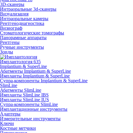
3D-сканеры
Интраоральные 3d-сканеры
Визуализация
Интраоральные камеры
Рентгенодиагностика
Визиограф
Стоматологические томографы
Панорамные аппараты
Рентгены
Ручные инструменты
Зонды
Имплантология
635
Implantium & SuperLine
Абатменты Implantium & SuperLine
Импланты Implantium & SuperLine
Супра-компоненты Implantium & SuperLine
SlimLine
Абатменты SlimLine
Импланты SlimLine IBS
Импланты SlimLine IUS
Супра-компоненты SlimLine
Имплантационные инструменты
Адаптеры
Измерительные инструменты
Ключи
Костные метчики
Переходники