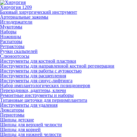
Хирургия
1209
Базовый хирургический инструмент
Артериальные зажимы
Иглодержатели
Мукотомы
Наборы
Ножницы
Распаторы
Ретракторы
Ручки скальпелей
Слюноотсосы
Инструменты для костной пластики
Инструменты для направленной костной регенерации
Инструменты для работы с аутокостью
Инструменты для расщепления
Инструменты для синус-лифтинга
Набор имплантологических позиционеров
Переходники, адаптеры, ключи
Ремонтные инструменты и наборы
Титановые щеточки для периимплантита
Инструменты для удаления
Люксаторы
Периотомы
Щипцы детские
Щипцы для верхней челюсти
Щипцы для корней
Щипцы для нижней челюсти