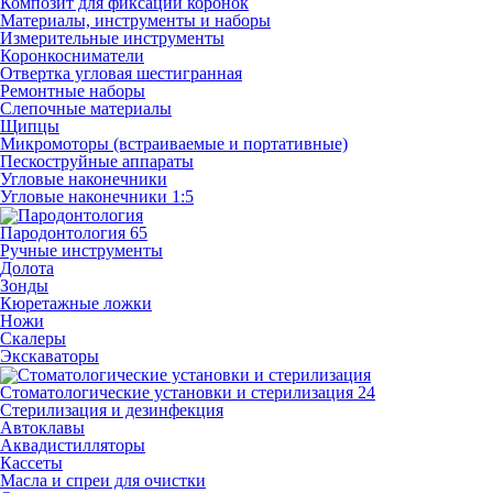
Композит для фиксации коронок
Материалы, инструменты и наборы
Измерительные инструменты
Коронкосниматели
Отвертка угловая шестигранная
Ремонтные наборы
Слепочные материалы
Щипцы
Микромоторы (встраиваемые и портативные)
Пескоструйные аппараты
Угловые наконечники
Угловые наконечники 1:5
Пародонтология
65
Ручные инструменты
Долота
Зонды
Кюретажные ложки
Ножи
Скалеры
Экскаваторы
Стоматологические установки и стерилизация
24
Стерилизация и дезинфекция
Автоклавы
Аквадистилляторы
Кассеты
Масла и спреи для очистки