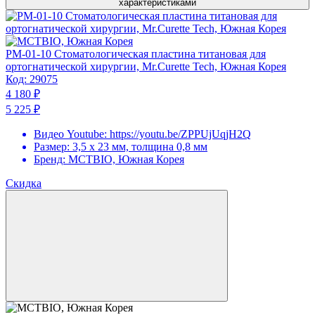
характеристиками
PM-01-10 Стоматологическая пластина титановая для
ортогнатической хирургии, Mr.Curette Tech, Южная Корея
Код:
29075
4 180 ₽
5 225 ₽
Видео Youtube:
https://youtu.be/ZPPUjUqjH2Q
Размер:
3,5 х 23 мм, толщина 0,8 мм
Бренд:
MCTBIO, Южная Корея
Скидка