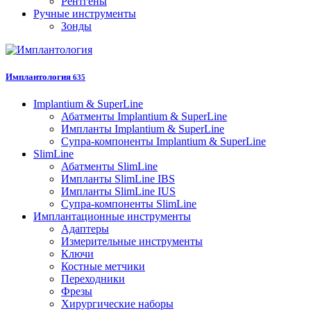
Рентгены
Ручные инструменты
Зонды
Имплантология
635
Implantium & SuperLine
Абатменты Implantium & SuperLine
Импланты Implantium & SuperLine
Супра-компоненты Implantium & SuperLine
SlimLine
Абатменты SlimLine
Импланты SlimLine IBS
Импланты SlimLine IUS
Супра-компоненты SlimLine
Имплантационные инструменты
Адаптеры
Измерительные инструменты
Ключи
Костные метчики
Переходники
Фрезы
Хирургические наборы