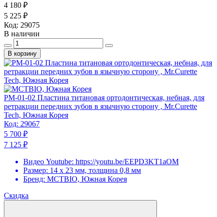
4 180 ₽
5 225 ₽
Код:
29075
В наличии
В корзину
PM-01-02 Пластина титановая ортодонтическая, небная, для
ретракции передних зубов в язычную сторону , Mr.Curette
Tech, Южная Корея
Код:
29067
5 700 ₽
7 125 ₽
Видео Youtube:
https://youtu.be/EEPD3KT1aOM
Размер:
14 х 23 мм, толщина 0,8 мм
Бренд:
MCTBIO, Южная Корея
Скидка