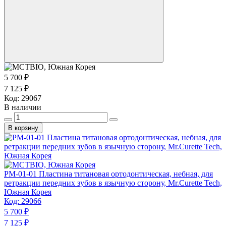
5 700 ₽
7 125 ₽
Код:
29067
В наличии
В корзину
PM-01-01 Пластина титановая ортодонтическая, небная, для
ретракции передних зубов в язычную сторону, Mr.Curette Tech,
Южная Корея
Код:
29066
5 700 ₽
7 125 ₽